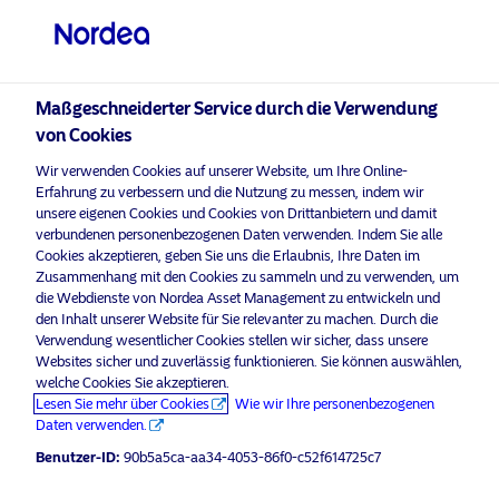
Professioneller Anleger
Maßgeschneiderter Service durch die Verwendung
von Cookies
Wir verwenden Cookies auf unserer Website, um Ihre Online-
Erfahrung zu verbessern und die Nutzung zu messen, indem wir
unsere eigenen Cookies und Cookies von Drittanbietern und damit
verbundenen personenbezogenen Daten verwenden. Indem Sie alle
Cookies akzeptieren, geben Sie uns die Erlaubnis, Ihre Daten im
Zusammenhang mit den Cookies zu sammeln und zu verwenden, um
die Webdienste von Nordea Asset Management zu entwickeln und
Werbematerial nur für professionelle Investoren*
den Inhalt unserer Website für Sie relevanter zu machen. Durch die
Nordea Asset Management Umfrage
Verwendung wesentlicher Cookies stellen wir sicher, dass unsere
Websites sicher und zuverlässig funktionieren. Sie können auswählen,
zeigt: 65% der deutschen
welche Cookies Sie akzeptieren.
Finanzberater haben ihren Kunden
Lesen Sie mehr über Cookies
Wie wir Ihre personenbezogenen
in den vergangenen zwölf Monaten
Daten verwenden.
kein ESG-Produkt angeboten
Benutzer-ID:
90b5a5ca-aa34-4053-86f0-c52f614725c7