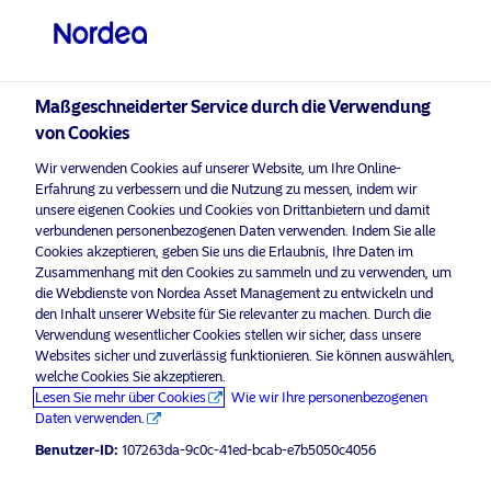
Professioneller Anleger
Maßgeschneiderter Service durch die Verwendung
visit NordeaAssetManagement.com
von Cookies
Wir verwenden Cookies auf unserer Website, um Ihre Online-
Erfahrung zu verbessern und die Nutzung zu messen, indem wir
unsere eigenen Cookies und Cookies von Drittanbietern und damit
Bitte wählen Sie Ihr Anlegerprofil
verbundenen personenbezogenen Daten verwenden. Indem Sie alle
aus
Cookies akzeptieren, geben Sie uns die Erlaubnis, Ihre Daten im
Zusammenhang mit den Cookies zu sammeln und zu verwenden, um
die Webdienste von Nordea Asset Management zu entwickeln und
Land
Werbematerial
den Inhalt unserer Website für Sie relevanter zu machen. Durch die
Nordea Asset Management legt den
Verwendung wesentlicher Cookies stellen wir sicher, dass unsere
Deutschland
Websites sicher und zuverlässig funktionieren. Sie können auswählen,
Empower Europe Fund auf, um eine
welche Cookies Sie akzeptieren.
einmalige Chance zu nutzen
Lesen Sie mehr über Cookies
Wie wir Ihre personenbezogenen
Sprache
Daten verwenden.
12 Juni 2025
Pressemitteilungen
Benutzer-ID:
107263da-9c0c-41ed-bcab-e7b5050c4056
Deutsch