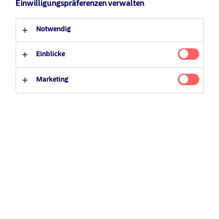
Einwilligungspräferenzen verwalten
Anleger-Typ
Notwendig
Luxemburg, LU, 12. Juni 2025
— Europa befindet sich an
Professioneller Anleger
Privater Anleger
einem Wendepunkt. Angesichts der globalen
Einblicke
Machtverschiebungen bietet sich dem Kontinent die
einmalige Chance, seine wirtschaftliche Zukunft neu zu
Marketing
gestalten – und Anlegern bleibt nur wenig Zeit, um davon
zu profitieren.
Nordea Asset Management (NAM) nutzt
diese Chance mit der Auflegung des Nordea 1 –
Empower Europe Fund
(ISINs: BP EUR –
LU3076185084 / BI EUR – LU3076185167)
, einer High-
Conviction-Strategie, die darauf abzielt, die erste
Wachstumswelle nach dem strategischen Neustart
Europas zu nutzen.
Warum jetzt? Weil Chancen nicht
warten.