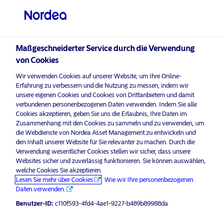
Professioneller Anleger
visit NordeaAssetManagement.com
Maßgeschneiderter Service durch die Verwendung
von Cookies
Erfahrung zählt
Wir verwenden Cookies auf unserer Website, um Ihre Online-
Bitte wählen Sie Ihr Anlegerprofil
Erfahrung zu verbessern und die Nutzung zu messen, indem wir
aus
unsere eigenen Cookies und Cookies von Drittanbietern und damit
verbundenen personenbezogenen Daten verwenden. Indem Sie alle
Cookies akzeptieren, geben Sie uns die Erlaubnis, Ihre Daten im
Land
Zusammenhang mit den Cookies zu sammeln und zu verwenden, um
die Webdienste von Nordea Asset Management zu entwickeln und
Deutschland
den Inhalt unserer Website für Sie relevanter zu machen. Durch die
Verwendung wesentlicher Cookies stellen wir sicher, dass unsere
Websites sicher und zuverlässig funktionieren. Sie können auswählen,
Sprache
welche Cookies Sie akzeptieren.
Lesen Sie mehr über Cookies
Wie wir Ihre personenbezogenen
Daten verwenden.
Deutsch
Benutzer-ID:
c110f593-4fd4-4ae1-9227-b489b89988da