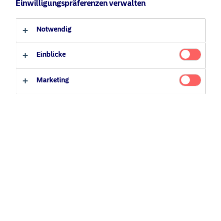
Anleger-Typ
Einwilligungspräferenzen verwalten
Professioneller Anleger
Privater Anleger
Notwendig
Einblicke
Marketing