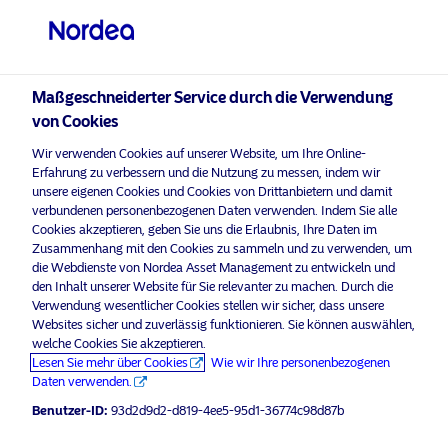
Professioneller Anleger
Maßgeschneiderter Service durch die Verwendung
visit NordeaAssetManagement.com
von Cookies
Wir verwenden Cookies auf unserer Website, um Ihre Online-
Erfahrung zu verbessern und die Nutzung zu messen, indem wir
unsere eigenen Cookies und Cookies von Drittanbietern und damit
Bitte wählen Sie Ihr Anlegerprofil
verbundenen personenbezogenen Daten verwenden. Indem Sie alle
aus
Cookies akzeptieren, geben Sie uns die Erlaubnis, Ihre Daten im
Zusammenhang mit den Cookies zu sammeln und zu verwenden, um
die Webdienste von Nordea Asset Management zu entwickeln und
Land
Werbematerial nur für professionelle Investoren*
den Inhalt unserer Website für Sie relevanter zu machen. Durch die
Am Internationalen Frauentag feiert
Verwendung wesentlicher Cookies stellen wir sicher, dass unsere
Deutschland
Websites sicher und zuverlässig funktionieren. Sie können auswählen,
Nordea Asset Management das 3-
welche Cookies Sie akzeptieren.
jährige Jubiläum des Nordea 1 –
Lesen Sie mehr über Cookies
Wie wir Ihre personenbezogenen
Global Gender Diversity Fund
Daten verwenden.
Sprache
Benutzer-ID:
93d2d9d2-d819-4ee5-95d1-36774c98d87b
8 März 2022
Pressemitteilungen
Deutsch