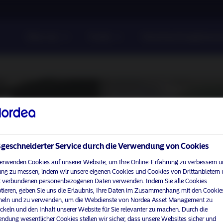
Über uns
Fonds
Verantwortungsbewuss
eschneiderter Service durch die Verwendung von Cookies
erwenden Cookies auf unserer Website, um Ihre Online-Erfahrung zu verbessern u
ng zu messen, indem wir unsere eigenen Cookies und Cookies von Drittanbietern
 verbundenen personenbezogenen Daten verwenden. Indem Sie alle Cookies
tieren, geben Sie uns die Erlaubnis, Ihre Daten im Zusammenhang mit den Cookie
ln und zu verwenden, um die Webdienste von Nordea Asset Management zu
ckeln und den Inhalt unserer Website für Sie relevanter zu machen. Durch die
ndung wesentlicher Cookies stellen wir sicher, dass unsere Websites sicher und