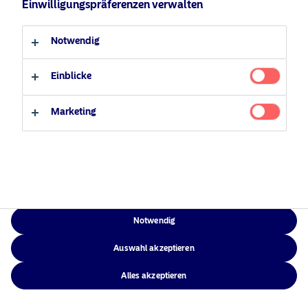
Einwilligungspräferenzen verwalten
Verantwortungsbewusste
Zugänglichkeit
Professioneller Anleger
Privater Anleger
Investments
Sitemap
Notwendig
News
Kontakt
Einblicke
Marketing
NAM Global
©2026 – Nordea Asset Management – alle Rechte vorbehalten
Notwendig
Auswahl akzeptieren
Alles akzeptieren