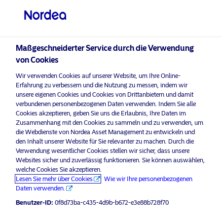
Privater Anleger
visit NordeaAssetManagement.com
Maßgeschneiderter Service durch die Verwendung
von Cookies
Bitte wählen Sie Ihr Anlegerprofil
Wir verwenden Cookies auf unserer Website, um Ihre Online-
aus
Erfahrung zu verbessern und die Nutzung zu messen, indem wir
unsere eigenen Cookies und Cookies von Drittanbietern und damit
Land
verbundenen personenbezogenen Daten verwenden. Indem Sie alle
Nordea Asset Management ist einer der größten Asset
Cookies akzeptieren, geben Sie uns die Erlaubnis, Ihre Daten im
Manager in den nordischen Ländern und verfügt über
Zusammenhang mit den Cookies zu sammeln und zu verwenden, um
Deutschland
eine globale Präsenz in Europa, Amerika und Asien.
die Webdienste von Nordea Asset Management zu entwickeln und
den Inhalt unserer Website für Sie relevanter zu machen. Durch die
Verwendung wesentlicher Cookies stellen wir sicher, dass unsere
Risikohinweise
Sprache
Websites sicher und zuverlässig funktionieren. Sie können auswählen,
welche Cookies Sie akzeptieren.
Lesen Sie mehr über Cookies
Wie wir Ihre personenbezogenen
Deutsch
Home
Nutzungsbedingungen
Daten verwenden.
Über uns
Datenschutzerklärung
Benutzer-ID:
0f8d73ba-c435-4d9b-b672-e3e88b728f70
Anleger-Typ
Fonds
Cookie-Richtlinien