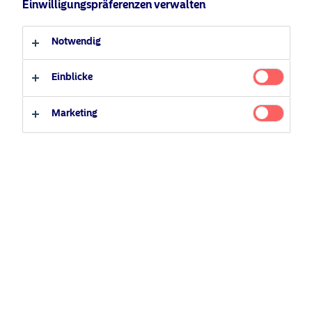
Anleger-Typ
Einwilligungspräferenzen verwalten
Professioneller Anleger
Privater Anleger
Notwendig
Einblicke
Marketing
Erfahrung zählt