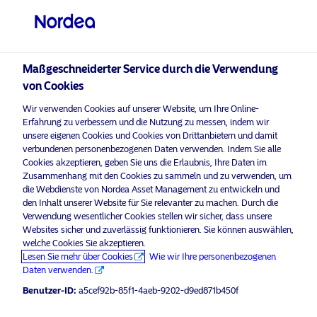
Privater Anleger
visit NordeaAssetManagement.com
Maßgeschneiderter Service durch die Verwendung
von Cookies
Wir verwenden Cookies auf unserer Website, um Ihre Online-
Bitte wählen Sie Ihr Anlegerprofil
Erfahrung zu verbessern und die Nutzung zu messen, indem wir
Stabilität immer
Nachhaltige Wirkung
aus
unsere eigenen Cookies und Cookies von Drittanbietern und damit
verbundenen personenbezogenen Daten verwenden. Indem Sie alle
Land
Cookies akzeptieren, geben Sie uns die Erlaubnis, Ihre Daten im
Zusammenhang mit den Cookies zu sammeln und zu verwenden, um
die Webdienste von Nordea Asset Management zu entwickeln und
Deutschland
den Inhalt unserer Website für Sie relevanter zu machen. Durch die
Verwendung wesentlicher Cookies stellen wir sicher, dass unsere
Websites sicher und zuverlässig funktionieren. Sie können auswählen,
Sprache
welche Cookies Sie akzeptieren.
Lesen Sie mehr über Cookies
Wie wir Ihre personenbezogenen
Daten verwenden.
Deutsch
Benutzer-ID:
a5cef92b-85f1-4aeb-9202-d9ed871b450f