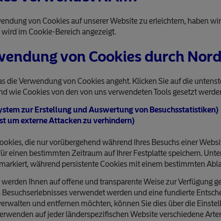
ndung von Cookies auf unserer Website zu erleichtern, haben wir di
, wird im Cookie-Bereich angezeigt.
erwendung von Cookies durch Nor
was die Verwendung von Cookies angeht. Klicken Sie auf die unten
und wie Cookies von den von uns verwendeten Tools gesetzt werde
ystem zur Erstellung und Auswertung von Besuchsstatistiken)
nst um externe Attacken zu verhindern)
kies, die nur vorübergehend während Ihres Besuchs einer Website
i für einen bestimmten Zeitraum auf Ihrer Festplatte speichern. Un
“ markiert, während persistente Cookies mit einem bestimmten Ab
werden Ihnen auf offene und transparente Weise zur Verfügung ges
s Besuchserlebnisses verwendet werden und eine fundierte Entsch
verwalten und entfernen möchten, können Sie dies über die Einste
verwenden auf jeder länderspezifischen Website verschiedene Arte