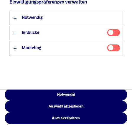
Einwilligungspräferenzen verwalten
Verantwortungsbewusste
Zugänglichkeit
Professioneller Anleger
Privater Anleger
Investments
Sitemap
Notwendig
News
Kontakt
Einblicke
Marketing
NAM Global
©2026 – Nordea Asset Management – alle Rechte vorbehalten
Notwendig
Auswahl akzeptieren
Alles akzeptieren