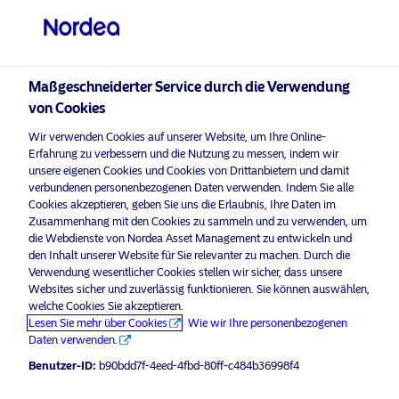
Privater Anleger
visit NordeaAssetManagement.com
Maßgeschneiderter Service durch die Verwendung
von Cookies
Bitte wählen Sie Ihr Anlegerprofil
Wir verwenden Cookies auf unserer Website, um Ihre Online-
aus
Erfahrung zu verbessern und die Nutzung zu messen, indem wir
unsere eigenen Cookies und Cookies von Drittanbietern und damit
Land
verbundenen personenbezogenen Daten verwenden. Indem Sie alle
Nordea Asset Management ist einer der größten Asset
Cookies akzeptieren, geben Sie uns die Erlaubnis, Ihre Daten im
Manager in den nordischen Ländern und verfügt über
Zusammenhang mit den Cookies zu sammeln und zu verwenden, um
Deutschland
eine globale Präsenz in Europa, Amerika und Asien.
die Webdienste von Nordea Asset Management zu entwickeln und
den Inhalt unserer Website für Sie relevanter zu machen. Durch die
Verwendung wesentlicher Cookies stellen wir sicher, dass unsere
Risikohinweise
Sprache
Websites sicher und zuverlässig funktionieren. Sie können auswählen,
welche Cookies Sie akzeptieren.
Lesen Sie mehr über Cookies
Wie wir Ihre personenbezogenen
Deutsch
Home
Nutzungsbedingungen
Daten verwenden.
Über uns
Datenschutzerklärung
Benutzer-ID:
b90bdd7f-4eed-4fbd-80ff-c484b36998f4
Anleger-Typ
Fonds
Cookie-Richtlinien