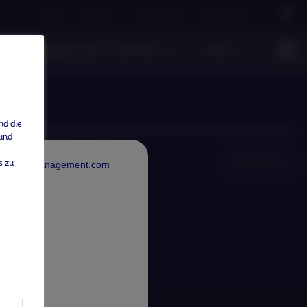
Careers
Contact us
NAM Global
Nordea Group
ntwortungsbewusste Investments
News
nd die
 und
NAM Global
s zu
rdeaAssetManagement.com