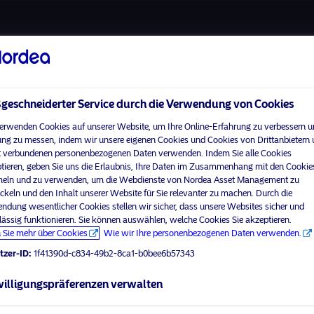
Über uns
Fonds
Vera
eschneiderter Service durch die Verwendung von Cookies
erwenden Cookies auf unserer Website, um Ihre Online-Erfahrung zu verbessern u
ng zu messen, indem wir unsere eigenen Cookies und Cookies von Drittanbietern
 verbundenen personenbezogenen Daten verwenden. Indem Sie alle Cookies
Home
Nutzungsbedingungen
tieren, geben Sie uns die Erlaubnis, Ihre Daten im Zusammenhang mit den Cookie
visit No
Über uns
Datenschutzerklärung
ln und zu verwenden, um die Webdienste von Nordea Asset Management zu
ckeln und den Inhalt unserer Website für Sie relevanter zu machen. Durch die
Fonds
Cookie-Richtlinien
ndung wesentlicher Cookies stellen wir sicher, dass unsere Websites sicher und
Ihr Anlegerprofil aus
Verantwortungsbewusste
Zugänglichkeit
lässig funktionieren. Sie können auswählen, welche Cookies Sie akzeptieren.
Investments
 Sie mehr über Cookies
Wie wir Ihre personenbezogenen Daten verwenden.
Sitemap
News
tzer-ID:
1f41390d-c834-49b2-8ca1-b0bee6b57343
Kontakt
illigungspräferenzen verwalten