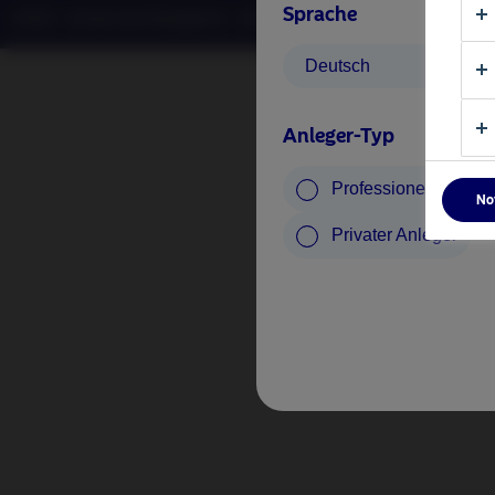
Sprache
©2026 – Nordea Asset Management – alle Rechte vorbehalten
Deutsch
Anleger-Typ
Professioneller Anle
No
Privater Anleger