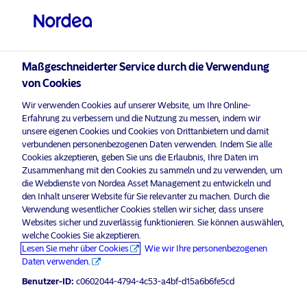
Professioneller Anleger
visit NordeaAssetManagement.com
Maßgeschneiderter Service durch die Verwendung
von Cookies
Bitte wählen Sie Ihr Anlegerprofil
Wir verwenden Cookies auf unserer Website, um Ihre Online-
Erfahrung zu verbessern und die Nutzung zu messen, indem wir
aus
unsere eigenen Cookies und Cookies von Drittanbietern und damit
verbundenen personenbezogenen Daten verwenden. Indem Sie alle
Land
Cookies akzeptieren, geben Sie uns die Erlaubnis, Ihre Daten im
Zusammenhang mit den Cookies zu sammeln und zu verwenden, um
Deutschland
die Webdienste von Nordea Asset Management zu entwickeln und
den Inhalt unserer Website für Sie relevanter zu machen. Durch die
Verwendung wesentlicher Cookies stellen wir sicher, dass unsere
Websites sicher und zuverlässig funktionieren. Sie können auswählen,
Sprache
welche Cookies Sie akzeptieren.
Lesen Sie mehr über Cookies
Wie wir Ihre personenbezogenen
Deutsch
Daten verwenden.
Benutzer-ID:
c0602044-4794-4c53-a4bf-d15a6b6fe5cd
Anleger-Typ