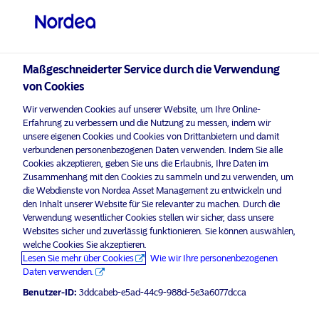
Professioneller Anleger
Maßgeschneiderter Service durch die Verwendung
visit NordeaAssetManagement.com
von Cookies
Wir verwenden Cookies auf unserer Website, um Ihre Online-
Erfahrung zu verbessern und die Nutzung zu messen, indem wir
unsere eigenen Cookies und Cookies von Drittanbietern und damit
verbundenen personenbezogenen Daten verwenden. Indem Sie alle
Bitte wählen Sie Ihr Anlegerprofil
Cookies akzeptieren, geben Sie uns die Erlaubnis, Ihre Daten im
aus
Zusammenhang mit den Cookies zu sammeln und zu verwenden, um
die Webdienste von Nordea Asset Management zu entwickeln und
Unternehmenskommunikation
Land
den Inhalt unserer Website für Sie relevanter zu machen. Durch die
Die Themen und Aktien, die bei der
Verwendung wesentlicher Cookies stellen wir sicher, dass unsere
Websites sicher und zuverlässig funktionieren. Sie können auswählen,
Deutschland
Stärkung Europas an vorderster
welche Cookies Sie akzeptieren.
Front stehen
Lesen Sie mehr über Cookies
Wie wir Ihre personenbezogenen
Daten verwenden.
Sprache
10 November 2025
Einblicke
Benutzer-ID:
3ddcabeb-e5ad-44c9-988d-5e3a6077dcca
Deutsch