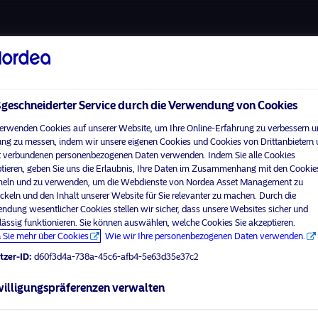
Über uns
Fonds
Verantwortungsbewuss
eschneiderter Service durch die Verwendung von Cookies
erwenden Cookies auf unserer Website, um Ihre Online-Erfahrung zu verbessern u
ng zu messen, indem wir unsere eigenen Cookies und Cookies von Drittanbietern
 verbundenen personenbezogenen Daten verwenden. Indem Sie alle Cookies
Home
Nutzungsbedingungen
tieren, geben Sie uns die Erlaubnis, Ihre Daten im Zusammenhang mit den Cookie
visit No
Über uns
Datenschutzerklärung
ln und zu verwenden, um die Webdienste von Nordea Asset Management zu
ckeln und den Inhalt unserer Website für Sie relevanter zu machen. Durch die
Fonds
Cookie-Richtlinien
ndung wesentlicher Cookies stellen wir sicher, dass unsere Websites sicher und
Ihr Anlegerprofil aus
Verantwortungsbewusste
Zugänglichkeit
lässig funktionieren. Sie können auswählen, welche Cookies Sie akzeptieren.
Investments
 Sie mehr über Cookies
Wie wir Ihre personenbezogenen Daten verwenden.
Sitemap
News
tzer-ID:
d60f3d4a-738a-45c6-afb4-5e63d35e37c2
Kontakt
illigungspräferenzen verwalten