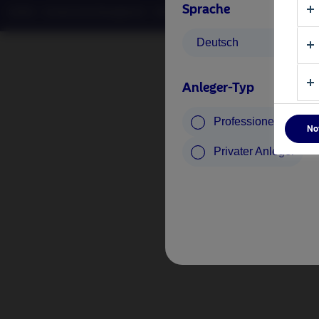
Sprache
©2026 – Nordea Asset Management – alle Rechte vorbehalten
Deutsch
Anleger-Typ
Professioneller Anle
No
Privater Anleger