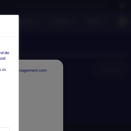
Careers
Contact us
NAM Global
Nordea Group
te Investments
Einblicke
News
nd die
 und
NAM Global
s zu
rdeaAssetManagement.com