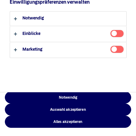
Einwilligungspräferenzen verwalten
Verantwortungsbewusste
Zugänglichkeit
Professioneller Anleger
Privater Anleger
Investments
Sitemap
Notwendig
News
Kontakt
Einblicke
Marketing
NAM Global
©2026 – Nordea Asset Management – alle Rechte vorbehalten
Notwendig
Auswahl akzeptieren
Alles akzeptieren