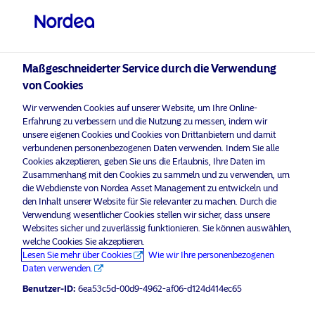
Professioneller Anleger
visit NordeaAssetManagement.com
Maßgeschneiderter Service durch die Verwendung
von Cookies
Bitte wählen Sie Ihr Anlegerprofil
Wir verwenden Cookies auf unserer Website, um Ihre Online-
aus
Erfahrung zu verbessern und die Nutzung zu messen, indem wir
unsere eigenen Cookies und Cookies von Drittanbietern und damit
Land
verbundenen personenbezogenen Daten verwenden. Indem Sie alle
Nordea Asset Management ist einer der größten Asset
Cookies akzeptieren, geben Sie uns die Erlaubnis, Ihre Daten im
Manager in den nordischen Ländern und verfügt über
Zusammenhang mit den Cookies zu sammeln und zu verwenden, um
Deutschland
eine globale Präsenz in Europa, Amerika und Asien.
die Webdienste von Nordea Asset Management zu entwickeln und
den Inhalt unserer Website für Sie relevanter zu machen. Durch die
Verwendung wesentlicher Cookies stellen wir sicher, dass unsere
Risikohinweise
Sprache
Websites sicher und zuverlässig funktionieren. Sie können auswählen,
welche Cookies Sie akzeptieren.
Lesen Sie mehr über Cookies
Wie wir Ihre personenbezogenen
Deutsch
Home
Nutzungsbedingungen
Daten verwenden.
Über uns
Datenschutzerklärung
Benutzer-ID:
6ea53c5d-00d9-4962-af06-d124d414ec65
Anleger-Typ
Fonds
Cookie-Richtlinien