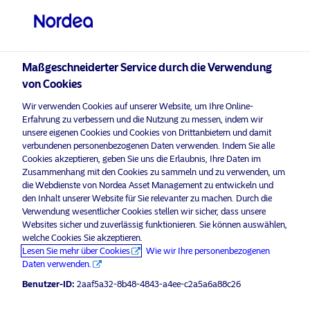
Professioneller Anleger
Maßgeschneiderter Service durch die Verwendung
visit NordeaAssetManagement.com
von Cookies
Wir verwenden Cookies auf unserer Website, um Ihre Online-
Erfahrung zu verbessern und die Nutzung zu messen, indem wir
Bitte wählen Sie Ihr Anlegerprofil
unsere eigenen Cookies und Cookies von Drittanbietern und damit
verbundenen personenbezogenen Daten verwenden. Indem Sie alle
aus
Cookies akzeptieren, geben Sie uns die Erlaubnis, Ihre Daten im
Zusammenhang mit den Cookies zu sammeln und zu verwenden, um
Land
die Webdienste von Nordea Asset Management zu entwickeln und
Unternehmenskommunikation
den Inhalt unserer Website für Sie relevanter zu machen. Durch die
Nordea 1 – Empower Europe Fund
Verwendung wesentlicher Cookies stellen wir sicher, dass unsere
Deutschland
Websites sicher und zuverlässig funktionieren. Sie können auswählen,
übersteigt angetrieben von
welche Cookies Sie akzeptieren.
steigender Investorennachfrage 100
Lesen Sie mehr über Cookies
Wie wir Ihre personenbezogenen
Sprache
Mio. € verwaltetes Vermögen
Daten verwenden.
Benutzer-ID:
2aaf5a32-8b48-4843-a4ee-c2a5a6a88c26
Deutsch
8 August 2025
Pressemitteilungen