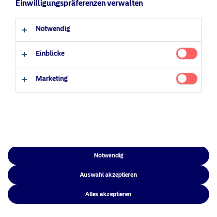
Einwilligungspräferenzen verwalten
Verantwortungsbewusste
Zugänglichkeit
Professioneller Anleger
Privater Anleger
Investments
Sitemap
Notwendig
News
Kontakt
Einblicke
Marketing
NAM Global
©2026 – Nordea Asset Management – alle Rechte vorbehalten
Notwendig
Auswahl akzeptieren
Alles akzeptieren