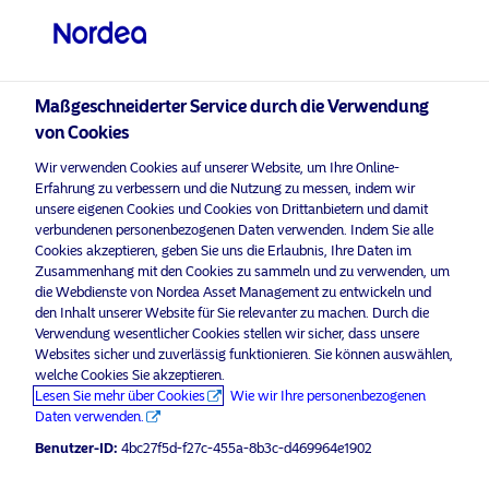
Professioneller Anleger
visit NordeaAssetManagement.com
Maßgeschneiderter Service durch die Verwendung
von Cookies
Bitte wählen Sie Ihr Anlegerprofil
Wir verwenden Cookies auf unserer Website, um Ihre Online-
aus
Erfahrung zu verbessern und die Nutzung zu messen, indem wir
unsere eigenen Cookies und Cookies von Drittanbietern und damit
Land
verbundenen personenbezogenen Daten verwenden. Indem Sie alle
Nordea Asset Management ist einer der größten Asset
Cookies akzeptieren, geben Sie uns die Erlaubnis, Ihre Daten im
Manager in den nordischen Ländern und verfügt über
Zusammenhang mit den Cookies zu sammeln und zu verwenden, um
Deutschland
eine globale Präsenz in Europa, Amerika und Asien.
die Webdienste von Nordea Asset Management zu entwickeln und
den Inhalt unserer Website für Sie relevanter zu machen. Durch die
Verwendung wesentlicher Cookies stellen wir sicher, dass unsere
Risikohinweise
Sprache
Websites sicher und zuverlässig funktionieren. Sie können auswählen,
welche Cookies Sie akzeptieren.
Lesen Sie mehr über Cookies
Wie wir Ihre personenbezogenen
Deutsch
Home
Nutzungsbedingungen
Daten verwenden.
Über uns
Datenschutzerklärung
Benutzer-ID:
4bc27f5d-f27c-455a-8b3c-d469964e1902
Anleger-Typ
Fonds
Cookie-Richtlinien