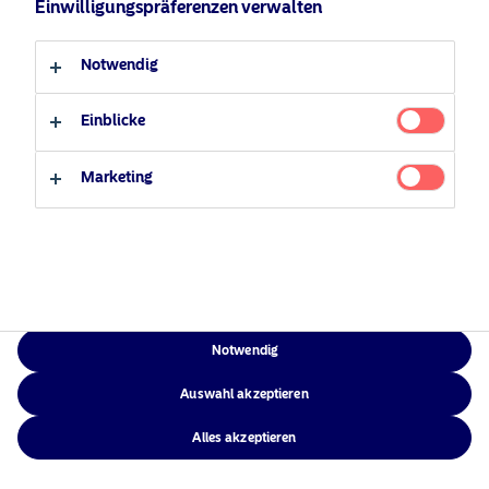
Einwilligungspräferenzen verwalten
Verantwortungsbewusste
Zugänglichkeit
Professioneller Anleger
Privater Anleger
Investments
Sitemap
Notwendig
News
Kontakt
Einblicke
Marketing
NAM Global
©2026 – Nordea Asset Management – alle Rechte vorbehalten
Notwendig
Auswahl akzeptieren
Alles akzeptieren