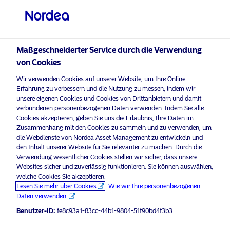
Professioneller Anleger
visit NordeaAssetManagement.com
Maßgeschneiderter Service durch die Verwendung
von Cookies
Bitte wählen Sie Ihr Anlegerprofil
Wir verwenden Cookies auf unserer Website, um Ihre Online-
aus
Erfahrung zu verbessern und die Nutzung zu messen, indem wir
unsere eigenen Cookies und Cookies von Drittanbietern und damit
Land
verbundenen personenbezogenen Daten verwenden. Indem Sie alle
Nordea Asset Management ist einer der größten Asset
Cookies akzeptieren, geben Sie uns die Erlaubnis, Ihre Daten im
Manager in den nordischen Ländern und verfügt über
Zusammenhang mit den Cookies zu sammeln und zu verwenden, um
Deutschland
eine globale Präsenz in Europa, Amerika und Asien.
die Webdienste von Nordea Asset Management zu entwickeln und
den Inhalt unserer Website für Sie relevanter zu machen. Durch die
Verwendung wesentlicher Cookies stellen wir sicher, dass unsere
Risikohinweise
Sprache
Websites sicher und zuverlässig funktionieren. Sie können auswählen,
welche Cookies Sie akzeptieren.
Lesen Sie mehr über Cookies
Wie wir Ihre personenbezogenen
Deutsch
Home
Nutzungsbedingungen
Daten verwenden.
Über uns
Datenschutzerklärung
Benutzer-ID:
fe8c93a1-83cc-44b1-9804-51f90bd4f3b3
Anleger-Typ
Fonds
Cookie-Richtlinien