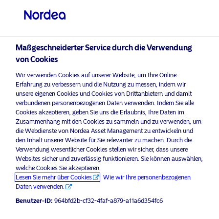
Professioneller Anleger
visit NordeaAssetManagement.com
Maßgeschneiderter Service durch die Verwendung
von Cookies
Wir verwenden Cookies auf unserer Website, um Ihre Online-
Bitte wählen Sie Ihr Anlegerprofil
Erfahrung zu verbessern und die Nutzung zu messen, indem wir
aus
unsere eigenen Cookies und Cookies von Drittanbietern und damit
verbundenen personenbezogenen Daten verwenden. Indem Sie alle
Land
Cookies akzeptieren, geben Sie uns die Erlaubnis, Ihre Daten im
aktivieren Sie Marketing-
, um diesen Inhalt
Bitte
Zusammenhang mit den Cookies zu sammeln und zu verwenden, um
Cookies
anzuzeigen.
die Webdienste von Nordea Asset Management zu entwickeln und
Deutschland
den Inhalt unserer Website für Sie relevanter zu machen. Durch die
Verwendung wesentlicher Cookies stellen wir sicher, dass unsere
Websites sicher und zuverlässig funktionieren. Sie können auswählen,
Sprache
welche Cookies Sie akzeptieren.
Nordea Global Sustainable Listed
Lesen Sie mehr über Cookies
Wie wir Ihre personenbezogenen
Real Assets Strategy (German)
Daten verwenden.
Deutsch
Benutzer-ID:
964bfd2b-cf32-4faf-a879-a11a6d354fc6
23 Februar 2023