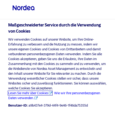
Professioneller Anleger
visit NordeaAssetManagement.com
Maßgeschneiderter Service durch die Verwendung
von Cookies
Wir verwenden Cookies auf unserer Website, um Ihre Online-
Bitte wählen Sie Ihr Anlegerprofil
Erfahrung zu verbessern und die Nutzung zu messen, indem wir
aus
unsere eigenen Cookies und Cookies von Drittanbietern und damit
verbundenen personenbezogenen Daten verwenden. Indem Sie alle
Land
Cookies akzeptieren, geben Sie uns die Erlaubnis, Ihre Daten im
aktivieren Sie Marketing-
, um diesen Inhalt
Bitte
Zusammenhang mit den Cookies zu sammeln und zu verwenden, um
Cookies
anzuzeigen.
die Webdienste von Nordea Asset Management zu entwickeln und
Deutschland
den Inhalt unserer Website für Sie relevanter zu machen. Durch die
Verwendung wesentlicher Cookies stellen wir sicher, dass unsere
Websites sicher und zuverlässig funktionieren. Sie können auswählen,
Sprache
welche Cookies Sie akzeptieren.
Net-zero Asset Managers Initiative
Lesen Sie mehr über Cookies
Wie wir Ihre personenbezogenen
(Harry Granqvist)
Daten verwenden.
Deutsch
Benutzer-ID:
a9b437e4-379d-44f4-9e46-1f46da75355d
14 April 2021