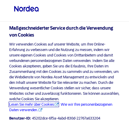
Professioneller Anleger
visit NordeaAssetManagement.com
Maßgeschneiderter Service durch die Verwendung
von Cookies
Nordea Asset Management
Wir verwenden Cookies auf unserer Website, um Ihre Online-
Erfahrung zu verbessern und die Nutzung zu messen, indem wir
Bitte wählen Sie Ihr Anlegerprofil
unsere eigenen Cookies und Cookies von Drittanbietern und damit
aus
verbundenen personenbezogenen Daten verwenden. Indem Sie alle
Bitte
aktivieren Sie Marketing-Cookies
, um diesen Inhalt anzuhö
Cookies akzeptieren, geben Sie uns die Erlaubnis, Ihre Daten im
Land
Zusammenhang mit den Cookies zu sammeln und zu verwenden, um
die Webdienste von Nordea Asset Management zu entwickeln und
den Inhalt unserer Website für Sie relevanter zu machen. Durch die
Deutschland
Verwendung wesentlicher Cookies stellen wir sicher, dass unsere
Websites sicher und zuverlässig funktionieren. Sie können auswählen,
welche Cookies Sie akzeptieren.
Podcast: NAM talks – Nordea’s
Sprache
Lesen Sie mehr über Cookies
Wie wir Ihre personenbezogenen
North American Stars Equity
Daten verwenden.
Strategy – For professional investors
Deutsch
Benutzer-ID:
45202dce-6f5a-4abd-830d-22767a633204
only