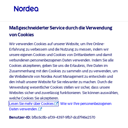
Professioneller Anleger
visit NordeaAssetManagement.com
Maßgeschneiderter Service durch die Verwendung
von Cookies
Bitte wählen Sie Ihr Anlegerprofil
Wir verwenden Cookies auf unserer Website, um Ihre Online-
aus
Erfahrung zu verbessern und die Nutzung zu messen, indem wir
unsere eigenen Cookies und Cookies von Drittanbietern und damit
Land
verbundenen personenbezogenen Daten verwenden. Indem Sie alle
Nordea Asset Management ist einer der größten Asset
Cookies akzeptieren, geben Sie uns die Erlaubnis, Ihre Daten im
Manager in den nordischen Ländern und verfügt über
Zusammenhang mit den Cookies zu sammeln und zu verwenden, um
Deutschland
eine globale Präsenz in Europa, Amerika und Asien.
die Webdienste von Nordea Asset Management zu entwickeln und
den Inhalt unserer Website für Sie relevanter zu machen. Durch die
Verwendung wesentlicher Cookies stellen wir sicher, dass unsere
Risikohinweise
Sprache
Websites sicher und zuverlässig funktionieren. Sie können auswählen,
welche Cookies Sie akzeptieren.
Lesen Sie mehr über Cookies
Wie wir Ihre personenbezogenen
Deutsch
Home
Nutzungsbedingungen
Daten verwenden.
Über uns
Datenschutzerklärung
Benutzer-ID:
bfbc6c8b-af39-4397-9fb7-dcd7f46e2570
Anleger-Typ
Fonds
Cookie-Richtlinien