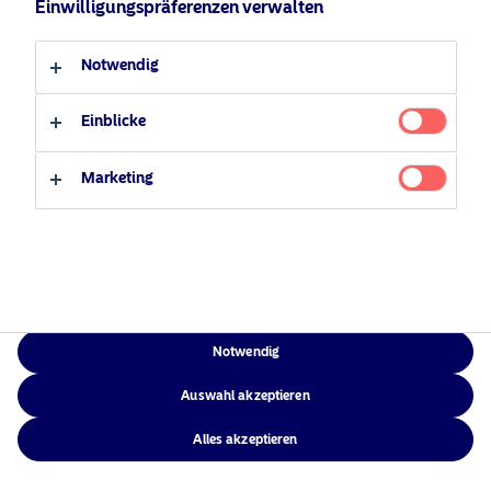
Einwilligungspräferenzen verwalten
Verantwortungsbewusste
Zugänglichkeit
Professioneller Anleger
Privater Anleger
Investments
Sitemap
Notwendig
News
Kontakt
Einblicke
Marketing
NAM Global
©2026 – Nordea Asset Management – alle Rechte vorbehalten
Notwendig
Auswahl akzeptieren
Alles akzeptieren