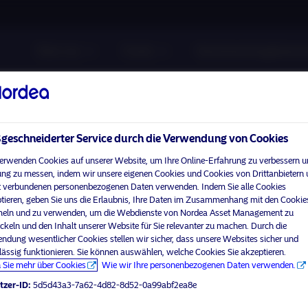
Über uns
Fonds
Verantwortungsbewuss
eschneiderter Service durch die Verwendung von Cookies
erwenden Cookies auf unserer Website, um Ihre Online-Erfahrung zu verbessern u
Bitte
aktivieren Sie Marketing-Cookies
, um diesen Inhalt anzuhö
ng zu messen, indem wir unsere eigenen Cookies und Cookies von Drittanbietern
 verbundenen personenbezogenen Daten verwenden. Indem Sie alle Cookies
tieren, geben Sie uns die Erlaubnis, Ihre Daten im Zusammenhang mit den Cookie
ln und zu verwenden, um die Webdienste von Nordea Asset Management zu
ckeln und den Inhalt unserer Website für Sie relevanter zu machen. Durch die
ndung wesentlicher Cookies stellen wir sicher, dass unsere Websites sicher und
lässig funktionieren. Sie können auswählen, welche Cookies Sie akzeptieren.
Michael Maldener – 29.07.2
 Sie mehr über Cookies
Wie wir Ihre personenbezogenen Daten verwenden.
tzer-ID:
5d5d43a3-7a62-4d82-8d52-0a99abf2ea8e