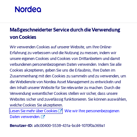
Professioneller Anleger
visit NordeaAssetManagement.com
Maßgeschneiderter Service durch die Verwendung
von Cookies
Wir verwenden Cookies auf unserer Website, um Ihre Online-
Bitte wählen Sie Ihr Anlegerprofil
Erfahrung zu verbessern und die Nutzung zu messen, indem wir
aus
unsere eigenen Cookies und Cookies von Drittanbietern und damit
verbundenen personenbezogenen Daten verwenden. Indem Sie alle
Land
Cookies akzeptieren, geben Sie uns die Erlaubnis, Ihre Daten im
Oops! Please
enable marketing cookies
to view
Zusammenhang mit den Cookies zu sammeln und zu verwenden, um
content like this from Nordea
die Webdienste von Nordea Asset Management zu entwickeln und
Deutschland
den Inhalt unserer Website für Sie relevanter zu machen. Durch die
Verwendung wesentlicher Cookies stellen wir sicher, dass unsere
Websites sicher und zuverlässig funktionieren. Sie können auswählen,
Sprache
welche Cookies Sie akzeptieren.
Lesen Sie mehr über Cookies
Wie wir Ihre personenbezogenen
ESMA naming guidelines: a game-
Daten verwenden.
Deutsch
changer for fund buyers?
Benutzer-ID:
a8c00400-5538-431a-bcd4-1070f0a369a1
25 März 2025