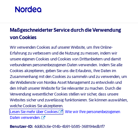
Professioneller Anleger
visit NordeaAssetManagement.com
Maßgeschneiderter Service durch die Verwendung
von Cookies
Bitte wählen Sie Ihr Anlegerprofil
Wir verwenden Cookies auf unserer Website, um Ihre Online-
aus
Erfahrung zu verbessern und die Nutzung zu messen, indem wir
unsere eigenen Cookies und Cookies von Drittanbietern und damit
Land
verbundenen personenbezogenen Daten verwenden. Indem Sie alle
Nordea Asset Management ist einer der größten Asset
Cookies akzeptieren, geben Sie uns die Erlaubnis, Ihre Daten im
Manager in den nordischen Ländern und verfügt über
Zusammenhang mit den Cookies zu sammeln und zu verwenden, um
Deutschland
eine globale Präsenz in Europa, Amerika und Asien.
die Webdienste von Nordea Asset Management zu entwickeln und
den Inhalt unserer Website für Sie relevanter zu machen. Durch die
Verwendung wesentlicher Cookies stellen wir sicher, dass unsere
Risikohinweise
Sprache
Websites sicher und zuverlässig funktionieren. Sie können auswählen,
welche Cookies Sie akzeptieren.
Lesen Sie mehr über Cookies
Wie wir Ihre personenbezogenen
Deutsch
Home
Nutzungsbedingungen
Daten verwenden.
Über uns
Datenschutzerklärung
Benutzer-ID:
4dd63c6e-014b-4b91-b585-368194edb1f7
Anleger-Typ
Fonds
Cookie-Richtlinien