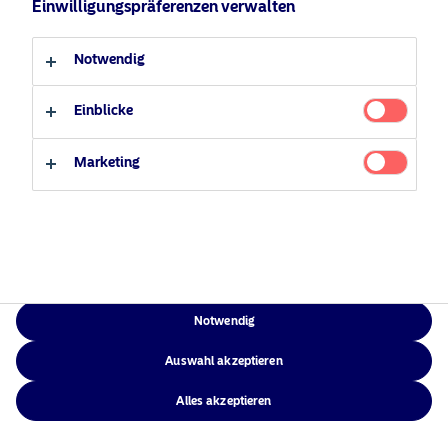
Einwilligungspräferenzen verwalten
Verantwortungsbewusste
Zugänglichkeit
Professioneller Anleger
Privater Anleger
Investments
Sitemap
Notwendig
News
Kontakt
Einblicke
Marketing
NAM Global
©2026 – Nordea Asset Management – alle Rechte vorbehalten
Notwendig
Auswahl akzeptieren
Alles akzeptieren