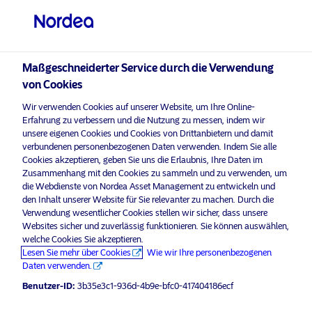
Professioneller Anleger
visit NordeaAssetManagement.com
Maßgeschneiderter Service durch die Verwendung
von Cookies
Wir verwenden Cookies auf unserer Website, um Ihre Online-
Bitte wählen Sie Ihr Anlegerprofil
Erfahrung zu verbessern und die Nutzung zu messen, indem wir
aus
unsere eigenen Cookies und Cookies von Drittanbietern und damit
verbundenen personenbezogenen Daten verwenden. Indem Sie alle
Land
Cookies akzeptieren, geben Sie uns die Erlaubnis, Ihre Daten im
aktivieren Sie Marketing-
, um diesen Inhalt
Bitte
Zusammenhang mit den Cookies zu sammeln und zu verwenden, um
Cookies
anzuzeigen.
die Webdienste von Nordea Asset Management zu entwickeln und
Deutschland
den Inhalt unserer Website für Sie relevanter zu machen. Durch die
Verwendung wesentlicher Cookies stellen wir sicher, dass unsere
Websites sicher und zuverlässig funktionieren. Sie können auswählen,
Sprache
welche Cookies Sie akzeptieren.
Energy Transition: New Drivers, New
Lesen Sie mehr über Cookies
Wie wir Ihre personenbezogenen
Winners
Daten verwenden.
Deutsch
Benutzer-ID:
3b35e3c1-936d-4b9e-bfc0-417404186ecf
28 Mai 2026