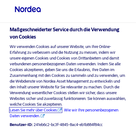
Professioneller Anleger
visit NordeaAssetManagement.com
Maßgeschneiderter Service durch die Verwendung
von Cookies
Wir verwenden Cookies auf unserer Website, um Ihre Online-
Bitte wählen Sie Ihr Anlegerprofil
Erfahrung zu verbessern und die Nutzung zu messen, indem wir
aus
unsere eigenen Cookies und Cookies von Drittanbietern und damit
verbundenen personenbezogenen Daten verwenden. Indem Sie alle
Land
Cookies akzeptieren, geben Sie uns die Erlaubnis, Ihre Daten im
aktivieren Sie Marketing-
, um diesen Inhalt
Bitte
Zusammenhang mit den Cookies zu sammeln und zu verwenden, um
Cookies
anzuzeigen.
die Webdienste von Nordea Asset Management zu entwickeln und
Deutschland
den Inhalt unserer Website für Sie relevanter zu machen. Durch die
Verwendung wesentlicher Cookies stellen wir sicher, dass unsere
Websites sicher und zuverlässig funktionieren. Sie können auswählen,
Sprache
welche Cookies Sie akzeptieren.
AI meets climate: being smarter
Lesen Sie mehr über Cookies
Wie wir Ihre personenbezogenen
about energy efficiency
Daten verwenden.
Deutsch
Benutzer-ID:
241eb6c2-bc3f-4845-8ac4-eb1b884f84cc
27 März 2026