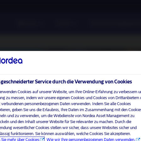
Über uns
Fonds
Verantwortungsbewuss
eschneiderter Service durch die Verwendung von Cookies
erwenden Cookies auf unserer Website, um Ihre Online-Erfahrung zu verbessern u
ng zu messen, indem wir unsere eigenen Cookies und Cookies von Drittanbietern
 verbundenen personenbezogenen Daten verwenden. Indem Sie alle Cookies
tieren, geben Sie uns die Erlaubnis, Ihre Daten im Zusammenhang mit den Cookie
ln und zu verwenden, um die Webdienste von Nordea Asset Management zu
ckeln und den Inhalt unserer Website für Sie relevanter zu machen. Durch die
ndung wesentlicher Cookies stellen wir sicher, dass unsere Websites sicher und
lässig funktionieren. Sie können auswählen, welche Cookies Sie akzeptieren.
 Sie mehr über Cookies
Wie wir Ihre personenbezogenen Daten verwenden.