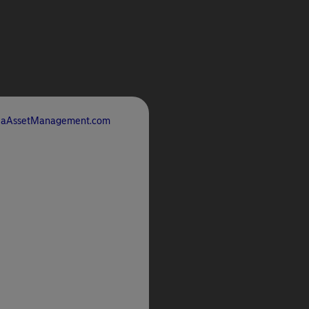
rdeaAssetManagement.com